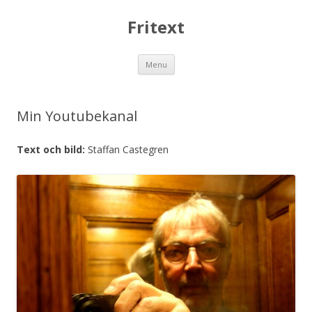
Fritext
Skip
Menu
to
content
Min Youtubekanal
Text och bild:
Staffan Castegren