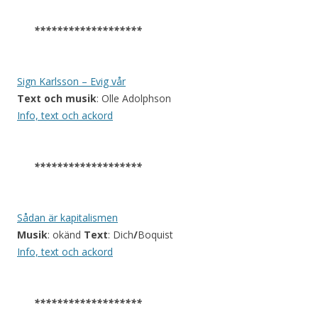
*******************
Sign Karlsson – Evig vår
Text och musik
: Olle Adolphson
Info, text och ackord
*******************
Sådan är kapitalismen
Musik
: okänd
Text
: Dich
/
Boquist
Info, text och ackord
*******************