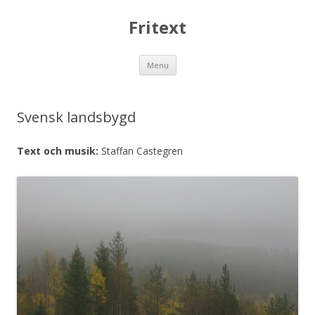
Fritext
Skip
Menu
to
content
Svensk landsbygd
Text och musik:
Staffan Castegren