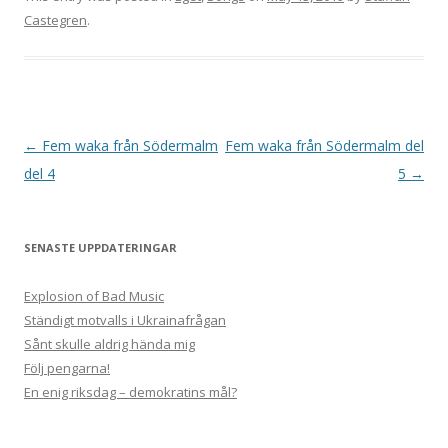
Castegren
.
Post
←
Fem waka från Södermalm
Fem waka från Södermalm del
navigation
del 4
5
→
SENASTE UPPDATERINGAR
Explosion of Bad Music
Ständigt motvalls i Ukrainafrågan
Sånt skulle aldrig hända mig
Följ pengarna!
En enig riksdag – demokratins mål?