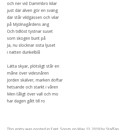
och ner vid Dammbro kilar
just där älven gör en sväng
där står vildgässen och vilar
på Mjölnagårdens äng
Och tidlöst tystnar suset
som skogen burit på
Ja, nu slocknar sista ljuset
i natten dunkelblå
Lätta skyar, plötsligt står en
måne över videsnåren
Jorden skälver, marken doftar
hetsande och starkt i våren
Men tåligt över vall och mo
har dagen gått till ro
This entry was posted in
Eget
,
Songs
on
May 13, 2019
by
Staffan