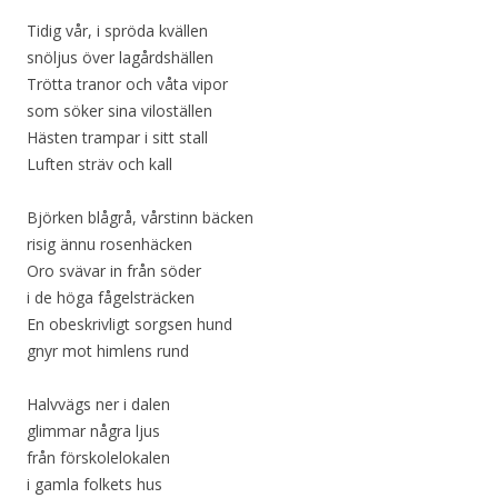
Tidig vår, i spröda kvällen
snöljus över lagårdshällen
Trötta tranor och våta vipor
som söker sina viloställen
Hästen trampar i sitt stall
Luften sträv och kall
Björken blågrå, vårstinn bäcken
risig ännu rosenhäcken
Oro svävar in från söder
i de höga fågelsträcken
En obeskrivligt sorgsen hund
gnyr mot himlens rund
Halvvägs ner i dalen
glimmar några ljus
från förskolelokalen
i gamla folkets hus