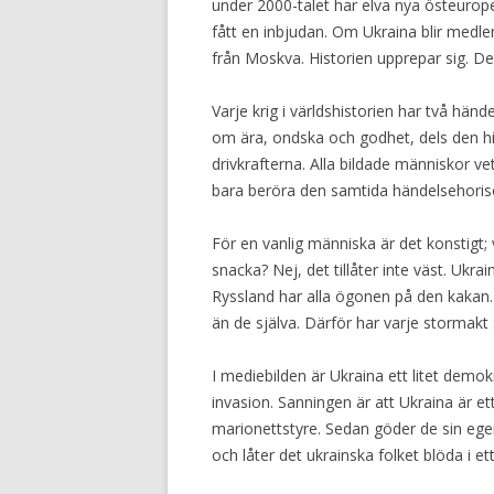
under 2000-talet har elva nya östeurop
fått en inbjudan. Om Ukraina blir med
från Moskva. Historien upprepar sig. D
Varje krig i världshistorien har två hän
om ära, ondska och godhet, dels den h
drivkrafterna. Alla bildade människor vet
bara beröra den samtida händelsehoris
För en vanlig människa är det konstigt; 
snacka? Nej, det tillåter inte väst. Ukr
Ryssland har alla ögonen på den kakan. A
än de själva. Därför har varje stormakt 
I mediebilden är Ukraina ett litet demok
invasion. Sanningen är att Ukraina är et
marionettstyre. Sedan göder de sin eg
och låter det ukrainska folket blöda i e