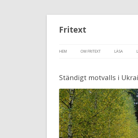
Fritext
HEM
OM FRITEXT
LÄSA
HISTORIA
BLOGG
Ständigt motvalls i Ukr
ANDRA TEXT
BILDBLOGG
DEN SEXTON