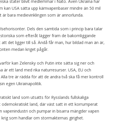
eiska stater blivit medlemmar i Nato. Även Ukraina har
lem kan USA sätta upp kärnvapenbaser mindre än 50 mil
et är bara medievinklingen som är annorlunda.
delsehorisonter. Dels den samtida som i princip bara talar
istoriska som efteråt lägger fram de bakomliggande
 att det ligger till så. Ändå får man, hur bildad man än är,
onten medan kriget pågår.
varför kan Zelensky och Putin inte sätta sig ner och
aina är ett land med rika naturresurser. USA, EU och
lla tre är rädda för att de andra två ska få mer kontroll
sin egen Ukrainapolitik.
ratiskt land som utsatts för Rysslands fullskaliga
t odemokratiskt land, där väst satt in ett korrumperat
en vapenindustri och pumpar in bisarra mängder vapen
tt krig som handlar om stormakternas girighet.