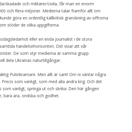
da/skadade och militärer/civila, får man en enorm
000 och flera miljoner. Medierna talar framför allt om
unde göra en ordentlig källkritisk granskning av siffrorna
som stöder de olika uppgifterna.
ksdagsledamot eller en enda journalist i de stora
samtida händelsehorisonten. Det visar att vår
 brister. De som styr medierna är samma grupp
l dela Ukrainas naturtillgångar.
naktig Putinkramare. Men allt är sant! Om ni väntar några
a. Precis som vanligt, som med alla andra krig. Och det
 som vanligt, springa ut och skrika: Den här gången
r, bara ära, ondska och godhet.