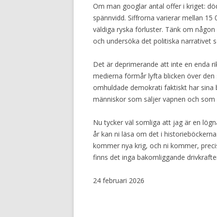
Om man googlar antal offer i kriget: dö
spännvidd. Siffrorna varierar mellan 15 
väldiga ryska förluster. Tänk om någon k
och undersöka det politiska narrativet 
Det är deprimerande att inte en enda ri
medierna förmår lyfta blicken över den 
omhuldade demokrati faktiskt har sina
människor som säljer vapnen och som vil
Nu tycker väl somliga att jag är en lög
år kan ni läsa om det i historieböckern
kommer nya krig, och ni kommer, precis
finns det inga bakomliggande drivkrafte
24 februari 2026