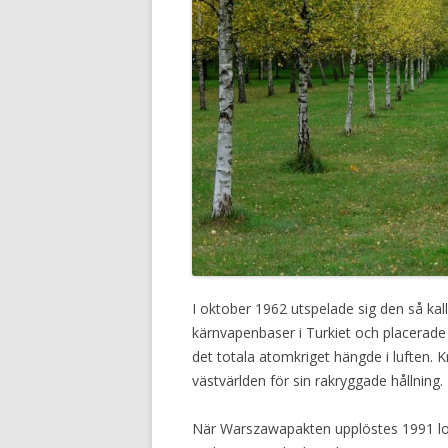
I oktober 1962 utspelade sig den så ka
kärnvapenbaser i Turkiet och placerad
det totala atomkriget hängde i luften. K
västvärlden för sin rakryggade hållning.
När Warszawapakten upplöstes 1991 lov