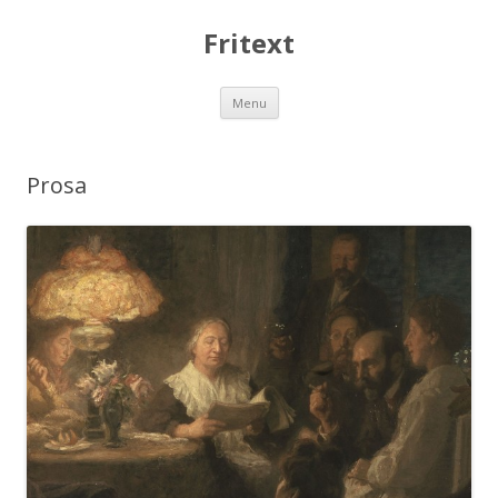
Fritext
Skip
Menu
to
content
Prosa