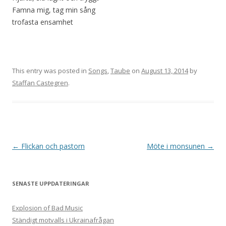
Famna mig, tag min sång
trofasta ensamhet
This entry was posted in
Songs
,
Taube
on
August 13, 2014
by
Staffan Castegren
.
Post
←
Flickan och pastorn
Möte i monsunen
→
navigation
SENASTE UPPDATERINGAR
Explosion of Bad Music
Ständigt motvalls i Ukrainafrågan