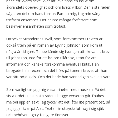
hade ett kvarts sekel kvar att leva finns en insikt om
åldrandets obeveklighet och om livets villkor. Den sista raden
säger en del om hans tankar: Famna mig, tag min sång
trofasta ensamhet. Det är inte många författare som
beskriver ensamheten som trofast.
Uttrycket Strändernas svall, som förekommer i texten är
också titeln på en roman av Eyvind Johnson som kom ut
några år tidigare. Taube kände sig tvungen att skriva ett brev
till Johnsson, inte för att be om tillåtelse, utan för att
informera och kanske förekomma eventuell kritik. Han
bifogade hela texten och det hörs på tonen i brevet att han
var rätt nöjd själv. Och det hade han sannerligen skäl att vara.
Som vanligt tar jag mig vissa friheter med musiken. På det
sista ordet i näst sista raden i bägge verserna går Taubes
melodi upp en sext. Jag tycker att det låter lite pretentiöst, så
jag ligger kvar på A:et. Texten är uttrycksfull nog i sig själv
och behöver inga ytterligare finesser.