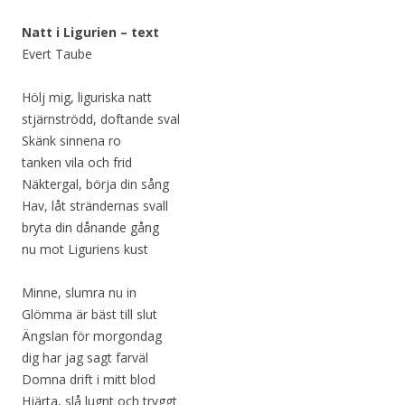
Natt i Ligurien – text
Evert Taube
Hölj mig, liguriska natt
stjärnströdd, doftande sval
Skänk sinnena ro
tanken vila och frid
Näktergal, börja din sång
Hav, låt strändernas svall
bryta din dånande gång
nu mot Liguriens kust
Minne, slumra nu in
Glömma är bäst till slut
Ängslan för morgondag
dig har jag sagt farväl
Domna drift i mitt blod
Hjärta, slå lugnt och tryggt