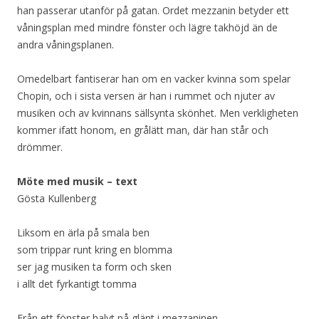
han passerar utanför på gatan. Ordet mezzanin betyder ett
våningsplan med mindre fönster och lägre takhöjd än de
andra våningsplanen.
Omedelbart fantiserar han om en vacker kvinna som spelar
Chopin, och i sista versen är han i rummet och njuter av
musiken och av kvinnans sällsynta skönhet. Men verkligheten
kommer ifatt honom, en grålätt man, där han står och
drömmer.
Möte med musik – text
Gösta Kullenberg
Liksom en ärla på smala ben
som trippar runt kring en blomma
ser jag musiken ta form och sken
i allt det fyrkantigt tomma
Från ett fönster halvt på glänt i mezzaninen