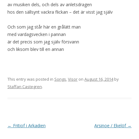
av musiken dels, och dels av anletsdragen
hos den sällsynt vackra flickan – det är visst jag själv
Och som jag står här en grålätt man
med vardagsvecken i pannan
är det precis som jag själv försvann
och liksom blev till en annan
This entry was posted in
Songs
,
Visor
on
August 16, 2014
by
Staffan Castegren
.
Post
←
Fritiof i Arkadien
Arsinoe / Ekelöf
→
navigation