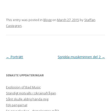
This entry was posted in
Blogg
on
March 27, 2015
by
Staffan
Castegren
.
Post
←
Porträtt
Spridda musikminnen del 2
→
navigation
SENASTE UPPDATERINGAR
Explosion of Bad Music
Ständigt motvalls i Ukrainafrågan
Sånt skulle aldrig hända mig
Följ pengarna!
En enig riksdag – demokratins mål?