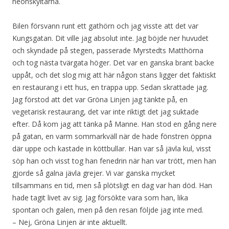
neonskyltarna.
Bilen försvann runt ett gathörn och jag visste att det var
Kungsgatan. Dit ville jag absolut inte. Jag böjde ner huvudet
och skyndade på stegen, passerade Myrstedts Matthörna
och tog nästa tvärgata höger. Det var en ganska brant backe
uppåt, och det slog mig att här någon stans ligger det faktiskt
en restaurang i ett hus, en trappa upp. Sedan skrattade jag.
Jag förstod att det var Gröna Linjen jag tänkte på, en
vegetarisk restaurang, det var inte riktigt det jag suktade
efter. Då kom jag att tänka på Manne. Han stod en gång nere
på gatan, en varm sommarkväll när de hade fönstren öppna
där uppe och kastade in köttbullar. Han var så jävla kul, visst
söp han och visst tog han fenedrin när han var trött, men han
gjorde så galna jävla grejer. Vi var ganska mycket
tillsammans en tid, men så plötsligt en dag var han död. Han
hade tagit livet av sig. Jag försökte vara som han, lika
spontan och galen, men på den resan följde jag inte med.
– Nej, Gröna Linjen är inte aktuellt.