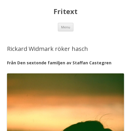
Fritext
Skip
Menu
to
content
Rickard Widmark röker hasch
Från Den sextonde familjen av Staffan Castegren