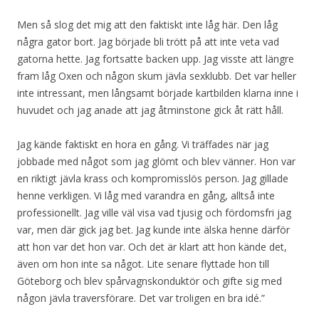
Men så slog det mig att den faktiskt inte låg här. Den låg
några gator bort. Jag började bli trött på att inte veta vad
gatorna hette. Jag fortsatte backen upp. Jag visste att längre
fram låg Oxen och någon skum jävla sexklubb. Det var heller
inte intressant, men långsamt började kartbilden klarna inne i
huvudet och jag anade att jag åtminstone gick åt rätt håll.
Jag kände faktiskt en hora en gång. Vi träffades när jag
jobbade med något som jag glömt och blev vänner. Hon var
en riktigt jävla krass och kompromisslös person. Jag gillade
henne verkligen. Vi låg med varandra en gång, alltså inte
professionellt. Jag ville väl visa vad tjusig och fördomsfri jag
var, men där gick jag bet. Jag kunde inte älska henne därför
att hon var det hon var. Och det är klart att hon kände det,
även om hon inte sa något. Lite senare flyttade hon till
Göteborg och blev spårvagnskonduktör och gifte sig med
någon jävla traversförare. Det var troligen en bra idé.”