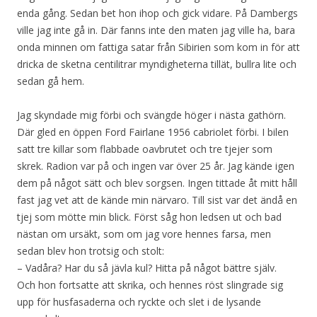
enda gång. Sedan bet hon ihop och gick vidare. På Dambergs
ville jag inte gå in. Där fanns inte den maten jag ville ha, bara
onda minnen om fattiga satar från Sibirien som kom in för att
dricka de sketna centilitrar myndigheterna tillät, bullra lite och
sedan gå hem.
Jag skyndade mig förbi och svängde höger i nästa gathörn.
Där gled en öppen Ford Fairlane 1956 cabriolet förbi. I bilen
satt tre killar som flabbade oavbrutet och tre tjejer som
skrek. Radion var på och ingen var över 25 år. Jag kände igen
dem på något sätt och blev sorgsen. Ingen tittade åt mitt håll
fast jag vet att de kände min närvaro. Till sist var det ändå en
tjej som mötte min blick. Först såg hon ledsen ut och bad
nästan om ursäkt, som om jag vore hennes farsa, men
sedan blev hon trotsig och stolt:
– Vadåra? Har du så jävla kul? Hitta på något bättre själv.
Och hon fortsatte att skrika, och hennes röst slingrade sig
upp för husfasaderna och ryckte och slet i de lysande