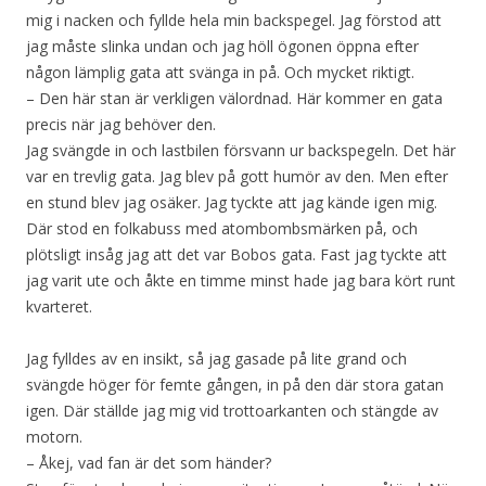
mig i nacken och fyllde hela min backspegel. Jag förstod att
jag måste slinka undan och jag höll ögonen öppna efter
någon lämplig gata att svänga in på. Och mycket riktigt.
– Den här stan är verkligen välordnad. Här kommer en gata
precis när jag behöver den.
Jag svängde in och lastbilen försvann ur backspegeln. Det här
var en trevlig gata. Jag blev på gott humör av den. Men efter
en stund blev jag osäker. Jag tyckte att jag kände igen mig.
Där stod en folkabuss med atombombsmärken på, och
plötsligt insåg jag att det var Bobos gata. Fast jag tyckte att
jag varit ute och åkte en timme minst hade jag bara kört runt
kvarteret.
Jag fylldes av en insikt, så jag gasade på lite grand och
svängde höger för femte gången, in på den där stora gatan
igen. Där ställde jag mig vid trottoarkanten och stängde av
motorn.
– Åkej, vad fan är det som händer?