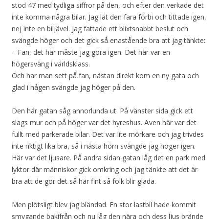
stod 47 med tydliga siffror på den, och efter den verkade det
inte komma några bilar. Jag lät den fara förbi och tittade igen,
nej inte en biljävel. Jag fattade ett blixtsnabbt beslut och
svängde höger och det gick så enastående bra att jag tänkte:
– Fan, det här måste jag göra igen. Det här var en
högersväng i världsklass.
Och har man sett på fan, nästan direkt kom en ny gata och
glad i hågen svängde jag höger på den.
Den här gatan såg annorlunda ut. På vänster sida gick ett
slags mur och på höger var det hyreshus. Även här var det
fullt med parkerade bilar. Det var lite mörkare och jag trivdes
inte riktigt lika bra, så i nästa hörn svängde jag höger igen.
Här var det ljusare. På andra sidan gatan låg det en park med
lyktor där människor gick omkring och jag tänkte att det är
bra att de gör det så här fint så folk blir glada.
Men plötsligt blev jag bländad. En stor lastbil hade kommit
smygande bakifrån och nu låg den nära och dess ljus brände