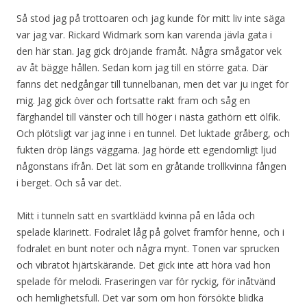
Så stod jag på trottoaren och jag kunde för mitt liv inte säga
var jag var. Rickard Widmark som kan varenda jävla gata i
den här stan. Jag gick dröjande framåt. Några smågator vek
av åt bägge hållen. Sedan kom jag till en större gata. Där
fanns det nedgångar till tunnelbanan, men det var ju inget för
mig. Jag gick över och fortsatte rakt fram och såg en
färghandel till vänster och till höger i nästa gathörn ett ölfik.
Och plötsligt var jag inne i en tunnel. Det luktade gråberg, och
fukten dröp längs väggarna. Jag hörde ett egendomligt ljud
någonstans ifrån. Det lät som en gråtande trollkvinna fången
i berget. Och så var det.
Mitt i tunneln satt en svartklädd kvinna på en låda och
spelade klarinett. Fodralet låg på golvet framför henne, och i
fodralet en bunt noter och några mynt. Tonen var sprucken
och vibratot hjärtskärande. Det gick inte att höra vad hon
spelade för melodi. Fraseringen var för ryckig, för inåtvänd
och hemlighetsfull. Det var som om hon försökte blidka