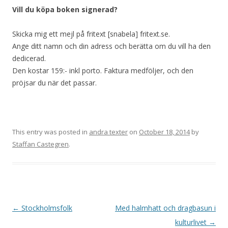
Vill du köpa boken signerad?
Skicka mig ett mejl på fritext [snabela] fritext.se.
Ange ditt namn och din adress och berätta om du vill ha den
dedicerad.
Den kostar 159:- inkl porto. Faktura medföljer, och den
pröjsar du när det passar.
This entry was posted in
andra texter
on
October 18, 2014
by
Staffan Castegren
.
Post
←
Stockholmsfolk
Med halmhatt och dragbasun i
navigation
kulturlivet
→