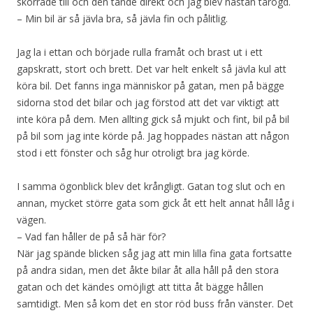
skorrade till och den tände direkt och jag blev nästan tårögd.
– Min bil är så jävla bra, så jävla fin och pålitlig.
Jag la i ettan och började rulla framåt och brast ut i ett
gapskratt, stort och brett. Det var helt enkelt så jävla kul att
köra bil. Det fanns inga människor på gatan, men på bägge
sidorna stod det bilar och jag förstod att det var viktigt att
inte köra på dem. Men allting gick så mjukt och fint, bil på bil
på bil som jag inte körde på. Jag hoppades nästan att någon
stod i ett fönster och såg hur otroligt bra jag körde.
I samma ögonblick blev det krångligt. Gatan tog slut och en
annan, mycket större gata som gick åt ett helt annat håll låg i
vägen.
– Vad fan håller de på så här för?
När jag spände blicken såg jag att min lilla fina gata fortsatte
på andra sidan, men det åkte bilar åt alla håll på den stora
gatan och det kändes omöjligt att titta åt bägge hållen
samtidigt. Men så kom det en stor röd buss från vänster. Det