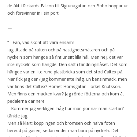
de åkt i Rickards Falcon till Sigtunagatan och Bobo hoppar ur
och försvinner in i sin port.
—
“– Fan, vad skönt att vara ensam!
Jag tittade på ratten och på hastighetsmätaren och på
nyckeln som hängde så fint ur sitt lilla hål. Men nej, det var
inte nyckeln som hängde. Den satt i tändningslåset. Det som
hängde var en lite rund plastbricka som det stod Caltex på.
När fick jag den? Jag kommer inte ihåg. En bensinmack, men
var finns det Caltex? Hörnet Hornsgatan Torkel Knutsson.
Men finns den macken kvar? Jag rörde fötterna och kom åt
pedalerna där nere.
– Kommer jag verkligen ihåg hur man gör när man startar?
tänkte jag.
Men så klart; kopplingen och bromsen och halva foten
beredd på gasen, sedan vrider man bara på nyckeln. Det