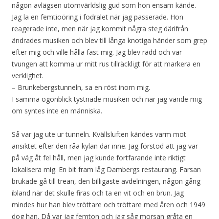
någon avlägsen utomvärldslig gud som hon ensam kände.
Jag la en femtioöring i fodralet när jag passerade. Hon
reagerade inte, men när jag kommit några steg därifrån
ändrades musiken och blev till långa knotiga händer som grep
efter mig och ville hålla fast mig. Jag blev rädd och var
tvungen att komma ur mitt rus tillräckligt för att markera en
verklighet.
– Brunkebergstunneln, sa en röst inom mig.
I samma ögonblick tystnade musiken och när jag vände mig
om syntes inte en människa.
Så var jag ute ur tunneln. Kvällsluften kändes varm mot
ansiktet efter den råa kylan där inne. Jag förstod att jag var
på väg åt fel håll, men jag kunde fortfarande inte riktigt
lokalisera mig. En bit fram låg Dambergs restaurang. Farsan
brukade gå till trean, den billigaste avdelningen, någon gång
ibland när det skulle firas och ta en vit och en brun. Jag
mindes hur han blev tröttare och tröttare med åren och 1949
dog han. Då var jag femton och jag såg morsan gråta en