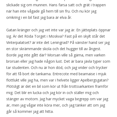
slickade sig om munnen. Hans farsa satt och grät i trappen
när han inte vågade gå hem till sin fru. Och nu kör jag
omkring i en bil fast jag bara är elva år.
Gatan kränger och jag vet inte var jag är. En jätteplats öppnar
sig. Är det Röda Torget i Moskva? Fast på en skylt står det
Vinterpalatset? är inte det Leningrad? På vänster hand ser jag
en stor skrämmande skola och det hugger till av ångest.
Borde jag inte gått där? Morsan ville så gärna, men varken
brorsan eller jag hade någon lust. Det är bara jävla typer som
tar studenten. Och nu är hon död, och jag vrider och trycker
för att få bort de tankarna. Entrecote med bearnaise i mjuk
flottlukt ville jag ha, men var i helvete ligger Apelbergsgatan?
Plötsligt är det en bil som kör ut från trottoarkanten framför
mig. Det blir en lucka och jag kör in och ställer mig och
stänger av motorn. Jag har mycket vaga begrepp om var jag
är, men jag vågar inte köra mer, och jag tänker att om jag
går så kommer jag att hitta.