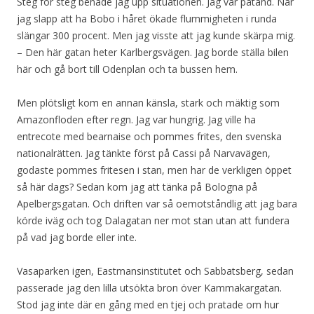
Steg för steg benade jag upp situationen. Jag var påtänd. När
jag slapp att ha Bobo i håret ökade flummigheten i runda
slängar 300 procent. Men jag visste att jag kunde skärpa mig.
– Den här gatan heter Karlbergsvägen. Jag borde ställa bilen
här och gå bort till Odenplan och ta bussen hem.
Men plötsligt kom en annan känsla, stark och mäktig som
Amazonfloden efter regn. Jag var hungrig. Jag ville ha
entrecote med bearnaise och pommes frites, den svenska
nationalrätten. Jag tänkte först på Cassi på Narvavägen,
godaste pommes fritesen i stan, men har de verkligen öppet
så här dags? Sedan kom jag att tänka på Bologna på
Apelbergsgatan. Och driften var så oemotståndlig att jag bara
körde iväg och tog Dalagatan ner mot stan utan att fundera
på vad jag borde eller inte.
Vasaparken igen, Eastmansinstitutet och Sabbatsberg, sedan
passerade jag den lilla utsökta bron över Kammakargatan.
Stod jag inte där en gång med en tjej och pratade om hur