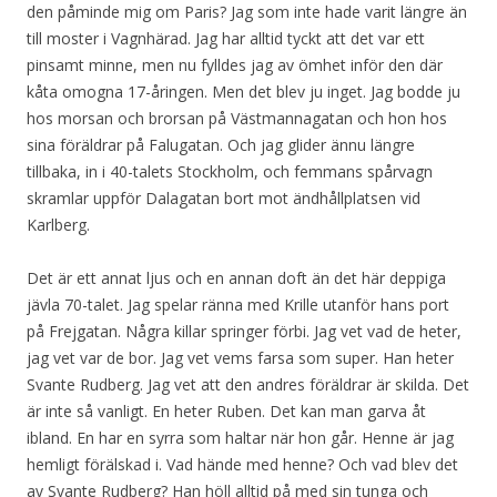
den påminde mig om Paris? Jag som inte hade varit längre än
till moster i Vagnhärad. Jag har alltid tyckt att det var ett
pinsamt minne, men nu fylldes jag av ömhet inför den där
kåta omogna 17-åringen. Men det blev ju inget. Jag bodde ju
hos morsan och brorsan på Västmannagatan och hon hos
sina föräldrar på Falugatan. Och jag glider ännu längre
tillbaka, in i 40-talets Stockholm, och femmans spårvagn
skramlar uppför Dalagatan bort mot ändhållplatsen vid
Karlberg.
Det är ett annat ljus och en annan doft än det här deppiga
jävla 70-talet. Jag spelar ränna med Krille utanför hans port
på Frejgatan. Några killar springer förbi. Jag vet vad de heter,
jag vet var de bor. Jag vet vems farsa som super. Han heter
Svante Rudberg. Jag vet att den andres föräldrar är skilda. Det
är inte så vanligt. En heter Ruben. Det kan man garva åt
ibland. En har en syrra som haltar när hon går. Henne är jag
hemligt förälskad i. Vad hände med henne? Och vad blev det
av Svante Rudberg? Han höll alltid på med sin tunga och