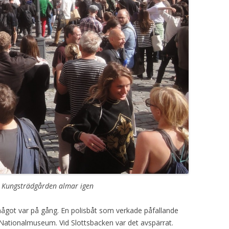
VISOR
PROGG
 Kungsträdgården almar igen
got var på gång. En polisbåt som verkade påfallande
Nationalmuseum. Vid Slottsbacken var det avspärrat.