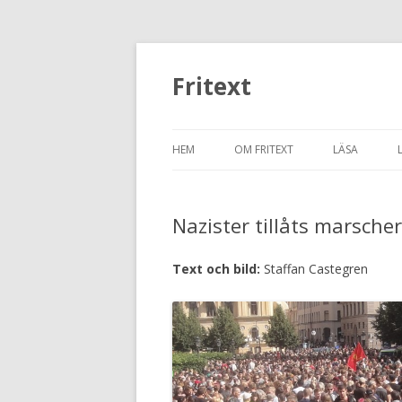
Fritext
HEM
OM FRITEXT
LÄSA
HISTORIA
BLOGG
Nazister tillåts marsche
ANDRA TEXT
BILDBLOGG
Text och bild:
Staffan Castegren
DEN SEXTON