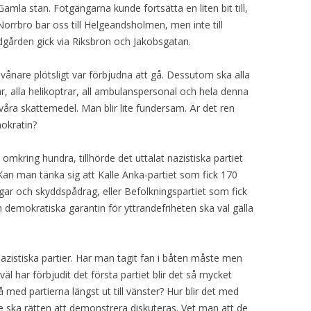
 Gamla stan. Fotgängarna kunde fortsätta en liten bit till,
rrbro bar oss till Helgeandsholmen, men inte till
dgården gick via Riksbron och Jakobsgatan.
nvånare plötsligt var förbjudna att gå. Dessutom ska alla
r, alla helikoptrar, all ambulanspersonal och hela denna
åra skattemedel. Man blir lite fundersam. Är det ren
mokratin?
mkring hundra, tillhörde det uttalat nazistiska partiet
 Kan man tänka sig att Kalle Anka-partiet som fick 170
ngar och skyddspådrag, eller Befolkningspartiet som fick
n demokratiska garantin för yttrandefriheten ska väl gälla
 nazistiska partier. Har man tagit fan i båten måste men
l har förbjudit det första partiet blir det så mycket
då med partierna längst ut till vänster? Hur blir det med
re ska rätten att demonstrera diskuteras. Vet man att de