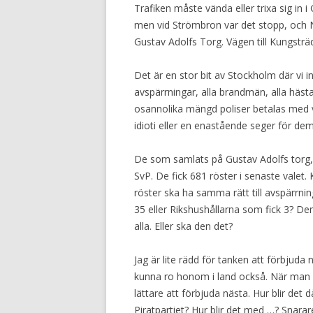
Trafiken måste vända eller trixa sig in i
men vid Strömbron var det stopp, och No
Gustav Adolfs Torg. Vägen till Kungsträ
Det är en stor bit av Stockholm där vi i
avspärrningar, alla brandmän, alla hästa
osannolika mängd poliser betalas med v
idioti eller en enastående seger för de
De som samlats på Gustav Adolfs torg, o
SvP. De fick 681 röster i senaste valet.
röster ska ha samma rätt till avspärrni
35 eller Rikshushållarna som fick 3? De
alla. Eller ska den det?
Jag är lite rädd för tanken att förbjuda
kunna ro honom i land också. När man vä
lättare att förbjuda nästa. Hur blir det 
Piratpartiet? Hur blir det med …? Snara