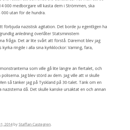
 14 000 medborgare vill kasta dem i Strömmen, ska
4 000 utan för de hundra.
tt förbjuda nazistisk agitation. Det borde ju egentligen ha
rundlig anledning överlåter Statsministern
denna fråga. Det är lite svårt att förstå. Däremot blev jag
rka ringde i alla sina kyrkklockor: Varning, fara,
nstranterna som ville gå lite längre än flertalet, och
liserna. Jag blev störd av dem. Jag ville att vi skulle
 Men så tänker jag på Tyskland på 30-talet. Tänk om en
a nazisterna då. Det skulle kanske ursäktat en och annan
1, 2014
by
Staffan Castegren
.