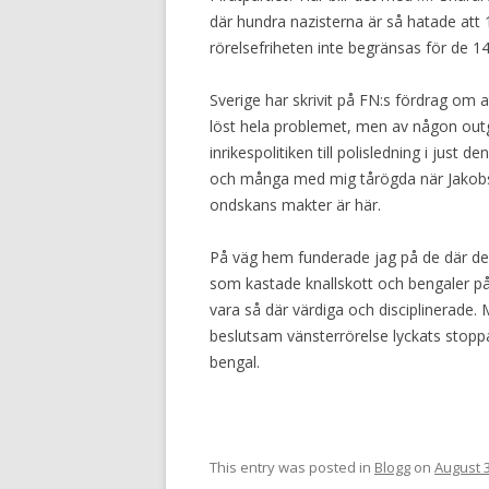
där hundra nazisterna är så hatade att
rörelsefriheten inte begränsas för de 1
Sverige har skrivit på FN:s fördrag om a
löst hela problemet, men av någon outg
inrikespolitiken till polisledning i just 
och många med mig tårögda när Jakobs ky
ondskans makter är här.
På väg hem funderade jag på de där demo
som kastade knallskott och bengaler på po
vara så där värdiga och disciplinerade.
beslutsam vänsterrörelse lyckats stopp
bengal.
This entry was posted in
Blogg
on
August 3