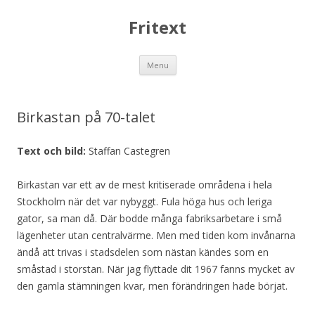
Fritext
Skip
Menu
to
content
Birkastan på 70-talet
Text och bild:
Staffan Castegren
Birkastan var ett av de mest kritiserade områdena i hela
Stockholm när det var nybyggt. Fula höga hus och leriga
gator, sa man då. Där bodde många fabriksarbetare i små
lägenheter utan centralvärme. Men med tiden kom invånarna
ändå att trivas i stadsdelen som nästan kändes som en
småstad i storstan. När jag flyttade dit 1967 fanns mycket av
den gamla stämningen kvar, men förändringen hade börjat.