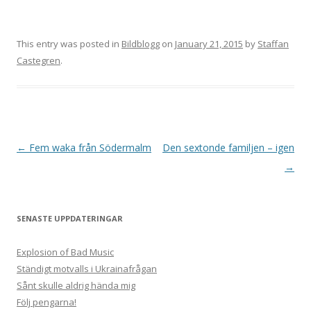
This entry was posted in
Bildblogg
on
January 21, 2015
by
Staffan
Castegren
.
Post
←
Fem waka från Södermalm
Den sextonde familjen – igen
navigation
→
SENASTE UPPDATERINGAR
Explosion of Bad Music
Ständigt motvalls i Ukrainafrågan
Sånt skulle aldrig hända mig
Följ pengarna!