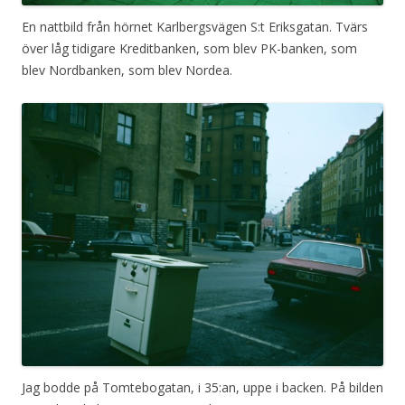
En nattbild från hörnet Karlbergsvägen S:t Eriksgatan. Tvärs
över låg tidigare Kreditbanken, som blev PK-banken, som
blev Nordbanken, som blev Nordea.
Jag bodde på Tomtebogatan, i 35:an, uppe i backen. På bilden