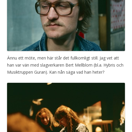
Ännu ett möte, men här står det fullkomligt still. Jag vet att
han var vän med slagverkaren Bert Mellblom (bl.a. Hybris och
Musiktruppen Guran). Kan nån säga vad han heter?