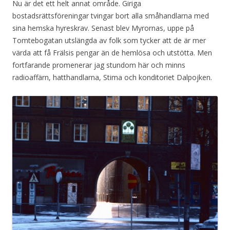
Nu är det ett helt annat område. Giriga
bostadsrättsföreningar tvingar bort alla småhandlarna med
sina hemska hyreskrav. Senast blev Myrornas, uppe på
Tomtebogatan utslängda av folk som tycker att de är mer
värda att få Frälsis pengar än de hemlösa och utstötta. Men
fortfarande promenerar jag stundom här och minns
radioaffärn, hatthandlarna, Stima och konditoriet Dalpojken.