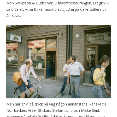
Men Svensson & Butler var ju favoritrestaurangen. Dit gick vi
så ofta att vi på Birka musik blev bjudna på Calle Butlers 50-
årskalas.
Men här är vi på dock på väg någon annanstans, kanske till
Norrbacken. Vi ser Stickan, Stefan Lund och Micke Seid.
Mannen på cykeln är Uffe Adåker, trumpetare i bland annat