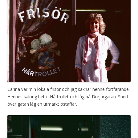
Carina var min lokala frisör och jag saknar henne fortfarande.
Hennes salong hette Hårtrollet och låg på Drejargatan. Snett
över gatan låg en utmärkt ostaffär.