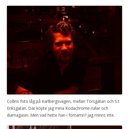
Collins foto låg på Karlbergsvägen, mellan Torsgatan och S:t
Eriksgatan. Där köpte jag mina Kodachrome-rullar och
diamagasin. Men vad hette han i förnamn? Jag minns inte.