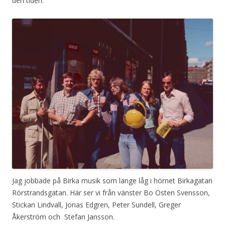
den tiden.
Jag jobbade på Birka musik som länge låg i hörnet Birkagatan
Rörstrandsgatan. Här ser vi från vänster Bo Östen Svensson,
Stickan Lindvall, Jonas Edgren, Peter Sundell, Greger
Åkerström och Stefan Jansson.