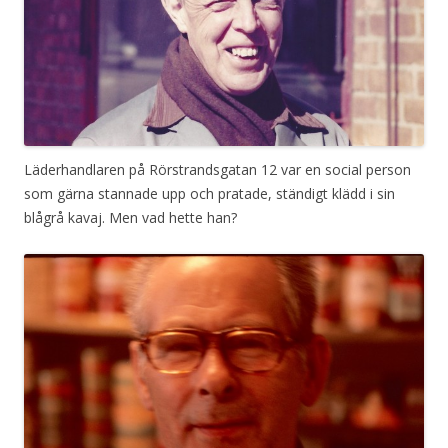
Läderhandlaren på Rörstrandsgatan 12 var en social person
som gärna stannade upp och pratade, ständigt klädd i sin
blågrå kavaj. Men vad hette han?