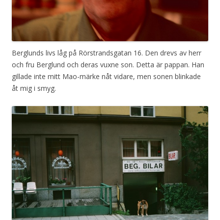
Berglunds livs låg på Rörstrandsgatan 16. Den drevs av herr
och fru Berglund och deras vuxne son. Detta är pappan. Han
gillade inte mitt Mao-märke nåt vidare, men sonen blinkade
åt mig i smyg.