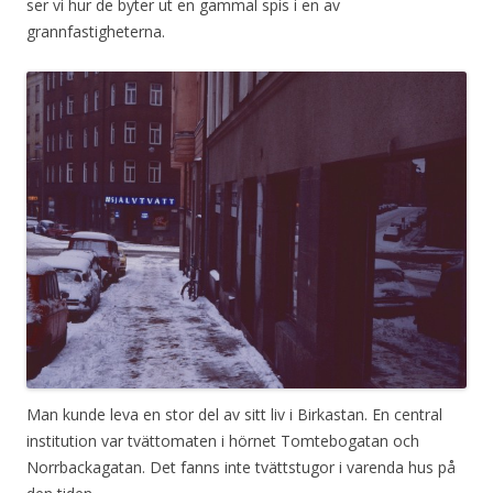
ser vi hur de byter ut en gammal spis i en av
grannfastigheterna.
Man kunde leva en stor del av sitt liv i Birkastan. En central
institution var tvättomaten i hörnet Tomtebogatan och
Norrbackagatan. Det fanns inte tvättstugor i varenda hus på