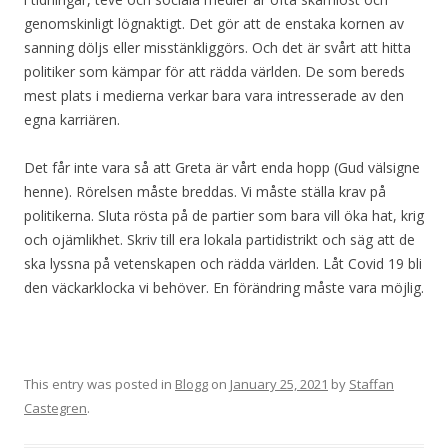
genomskinligt lögnaktigt. Det gör att de enstaka kornen av
sanning döljs eller misstänkliggörs. Och det är svårt att hitta
politiker som kämpar för att rädda världen. De som bereds
mest plats i medierna verkar bara vara intresserade av den
egna karriären.
Det får inte vara så att Greta är vårt enda hopp (Gud välsigne
henne). Rörelsen måste breddas. Vi måste ställa krav på
politikerna. Sluta rösta på de partier som bara vill öka hat, krig
och ojämlikhet. Skriv till era lokala partidistrikt och säg att de
ska lyssna på vetenskapen och rädda världen. Låt Covid 19 bli
den väckarklocka vi behöver. En förändring måste vara möjlig.
This entry was posted in
Blogg
on
January 25, 2021
by
Staffan
Castegren
.