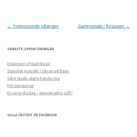
Post
←
Trettionionde våningen
Gammelvals i Roslagen
→
navigation
SENASTE UPPDATERINGAR
Explosion of Bad Music
Ständigt motvalls i Ukrainafrågan
Sånt skulle aldrig hända mig
Följ pengarna!
En enig riksdag – demokratins mål?
GILLA FRITEXT PÅ FACEBOOK