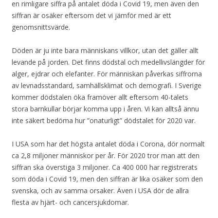
en rimligare siffra på antalet döda i Covid 19, men även den
siffran är osäker eftersom det vi jämför med är ett
genomsnittsvärde.
Döden är ju inte bara människans villkor, utan det gäller allt
levande på jorden. Det finns dödstal och medellivslängder för
alger, ejdrar och elefanter. För människan påverkas siffrorna
av levnadsstandard, samhällsklimat och demografi. I Sverige
kommer dödstalen öka framöver allt eftersom 40-talets
stora barnkullar börjar komma upp i åren. Vi kan alltså ännu
inte säkert bedöma hur ”onaturligt” dödstalet för 2020 var.
I USA som har det högsta antalet döda i Corona, dör normalt
ca 2,8 miljoner människor per år. För 2020 tror man att den
siffran ska överstiga 3 miljoner. Ca 400 000 har registrerats
som döda i Covid 19, men den siffran är lika osäker som den
svenska, och av samma orsaker. Även i USA dör de allra
flesta av hjärt- och cancersjukdomar.