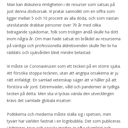
Man kan diskutera rimligheten i de resurser som satsas på
just denna dödsorsak. Vi pratar sannolikt om en siffra som
ligger mellan 5 och 10 procent av alla döda, och som nästan
uteslutande drabbar personer över 70 år med olika
bidragande sjukdomar, folk som troligen ändå skulle ha dött
inom några år. Om man hade satsat en bråkdel av resurserna
på värdiga och professionella äldreboenden skulle fler liv ha
räddats och sjukvården blivit mindre belastad.
Vi måste se Coronavirusen som ett tecken på en större sjuka.
Att försöka stoppa tecknen, utan att angripa orsakerna är ju
rätt enfaldigt. En samlad vetenskap säger att vi håller på att
förstöra vår jord. Extremväder, våld och pandemier är tydliga
tecken på detta. Men ska vi lyckas vända den utvecklingen
krävs det samlade globala insatser.
Politikerna och medierna måste ställa sig i spetsen, men
tyvärr har världen fastnat i en lögnbubbla. Det som publiceras
i tidningar, teve och sociala medier är ofta skamlöst och